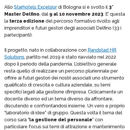
Allo
Starhotels Excelsio
r
di Bologna si è svolto il
3°
Master Delfino
, dal
9 al 10 novembre 2023
. E’ questa
la
terza edizione
del percorso formativo rivolto agli
imprenditori e futuri gestori degli associati Delfino (33 i
partecipanti).
Il progetto, nato in collaborazione con
Randstad HR
Solution
s
, partito nel 2019 è stato riavviato nel 2022
dopo il periodo della pandemia. L’obiettivo generale
resta quello di realizzare un percorso pluriennale per
offrire ai futuri gestori dei nostri associati uno strumento
qualificato di crescita e cultura aziendale, su temi
specifici legati alla gestione d’impresa. Ciclicamente un
docente diverso ed un tema diverso da affrontare,
discutendo e confrontandosi insieme. Un vero e proprio
“laboratorio di idee” di gruppo. Questa volta il tema del
corso sarà “
la gestione del personale
” con
particolare focus sui temi di attrazione e mantenimento