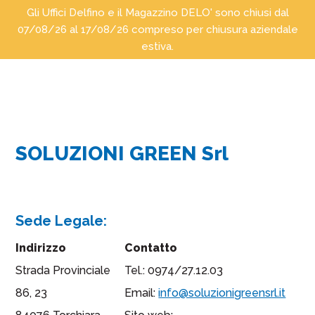
Gli Uffici Delfino e il Magazzino DELO' sono chiusi dal
07/08/26 al 17/08/26 compreso per chiusura aziendale
estiva.
Delfino
Consorzio
Soc.
di
Coop.
imprese
idrotermosanitarie
SOLUZIONI GREEN Srl
Passa
Passa
Passa
Sede Legale:
al
alla
al
Indirizzo
Contatto
contenuto
barra
piè
principale
laterale
di
Strada Provinciale
Tel.: 0974/27.12.03
primaria
pagina
86, 23
Email:
info@soluzionigreensrl.it