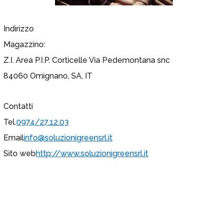
Indirizzo
Magazzino:
Z.I. Area P.I.P. Corticelle Via Pedemontana snc
84060 Omignano, SA, IT
Contatti
Tel.
0974/27.12.03
Email
info@soluzionigreensrl.it
Sito web
http://www.soluzionigreensrl.it